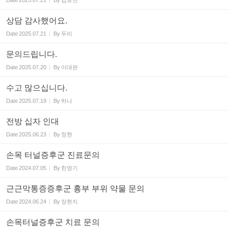
Date
2025.07.21
By
김보연
상담 감사했어요.
Date
2025.07.21
By
두리
문의드립니다.
Date
2025.07.20
By
이대완
수고 많으십니다.
Date
2025.07.19
By
하나
전방 십자 인대
Date
2025.06.23
By
정현
손목 터널증후군 진료문의
Date
2024.07.05
By
한영기
근근막통증증후군 흉부 부위 약물 문의
Date
2024.06.24
By
장현지
손목터널증후군 치료 문의