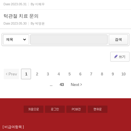
Date
2023.05.31
By
이혜우
턱관절 치료 문의
Date
2023.05.30
By
박영윤
검색
쓰기
Prev
1
2
3
4
5
6
7
8
9
10
...
43
Next
[ 비급여항목 ]