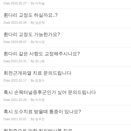
Date
2020.05.27
By
이하늘
휜다리 교정도 하실까요..?
Date
2023.02.09
By
임은채
휜다리 교정도 가능한가요?
Date
2020.08.07
By
박서정
휜다리 같은 사항도 교정해주시나요?
Date
2021.03.31
By
한나희
회전근개파열 치료 문의드립니다
Date
2022.02.17
By
임창수
혹시 손목터널증후군인가 싶어 문의드립니다
Date
2021.02.26
By
이아윤
혹시 도수치료 받을때 통증이 있나요?
Date
2021.10.01
By
송무진
협착증으로 인한 하지방사통 치료