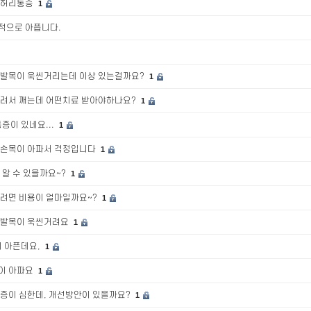
 허리통증
1
적으로 아픕니다.
 발목이 욱씬거리는데 이상 있는걸까요?
1
저려서 깨는데 어떤치료 받아야하나요?
1
통증이 있네요...
1
 손목이 아파서 걱정입니다
1
 알 수 있을까요~?
1
으려면 비용이 얼마일까요~?
1
 발목이 욱씬거려요
1
이 아픈데요,
1
이 아파요
1
통증이 심한데, 개선방안이 있을까요?
1