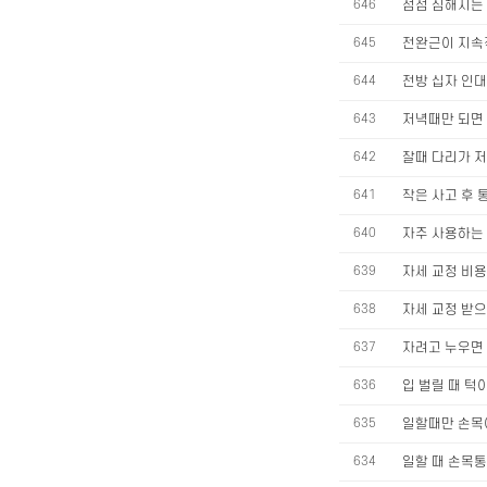
646
점점 심해지는
645
전완근이 지속
644
전방 십자 인대
643
저녁때만 되면
642
잘때 다리가 
641
작은 사고 후 
640
자주 사용하는
639
자세 교정 비용
638
자세 교정 받
637
자려고 누우면
636
입 벌릴 때 턱
635
일할때만 손목
634
일할 때 손목