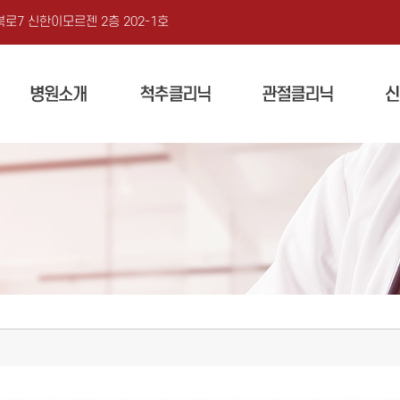
로7 신한이모르젠 2층 202-1호