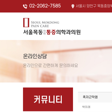
Sketchbook5, 스케치북5
Sketchbook5, 스케치북5
02-2062-7585
서울시 양천구 목동중앙북
온라인상담
온라인으로 간편하게 문의하세요
족저근막염
박이레