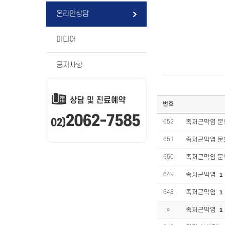
온라인상담
미디어
공지사항
번호
652
족저근막염 
651
족저근막염 
650
족저근막염 
649
족저근막염
1
648
족저근막염
1
»
족저근막염
1