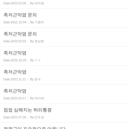
Date
2023.03.06
By
박자영
족저근막염 문의
Date
2022.10.04
By
기원주
족저근막염 문의
Date
2023.03.02
By
한상현
족저근막염
Date
2022.10.20
By
ㅎㅈ
족저근막염
Date
2022.11.21
By
효석
족저근막염
Date
2023.03.17
By
박이레
점점 심해지는 허리통증
Date
2021.07.05
By
민두경
전완근이 지속적으로 아픕니다.