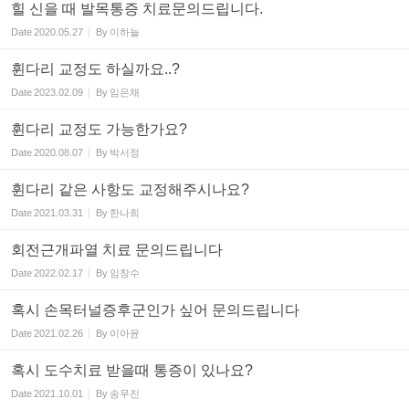
힐 신을 때 발목통증 치료문의드립니다.
Date
2020.05.27
By
이하늘
휜다리 교정도 하실까요..?
Date
2023.02.09
By
임은채
휜다리 교정도 가능한가요?
Date
2020.08.07
By
박서정
휜다리 같은 사항도 교정해주시나요?
Date
2021.03.31
By
한나희
회전근개파열 치료 문의드립니다
Date
2022.02.17
By
임창수
혹시 손목터널증후군인가 싶어 문의드립니다
Date
2021.02.26
By
이아윤
혹시 도수치료 받을때 통증이 있나요?
Date
2021.10.01
By
송무진