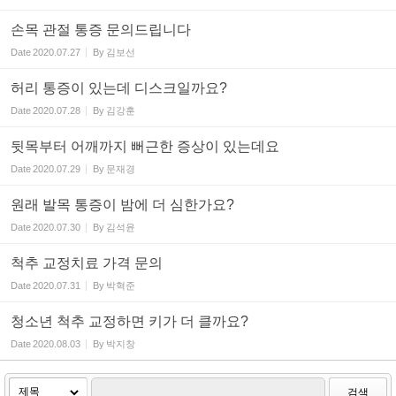
손목 관절 통증 문의드립니다
Date
2020.07.27
By
김보선
허리 통증이 있는데 디스크일까요?
Date
2020.07.28
By
김강훈
뒷목부터 어깨까지 뻐근한 증상이 있는데요
Date
2020.07.29
By
문재경
원래 발목 통증이 밤에 더 심한가요?
Date
2020.07.30
By
김석윤
척추 교정치료 가격 문의
Date
2020.07.31
By
박혁준
청소년 척추 교정하면 키가 더 클까요?
Date
2020.08.03
By
박지창
검색