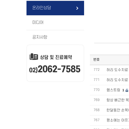
온라인상담
미디어
공지사항
번호
772
허리 도수치료
771
허리 도수치료
770
햄스트링
1
769
항상 뻐근한 목
768
한달동안 손목
767
평소에는 아프