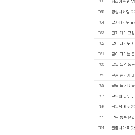
766
평소에는 괜찮
765
평상시처럼 축
764
팔자다리도 교
763
팔자 다리 교
762
팔이 저리듯이
761
팔이 저리는 
760
팔을 들면 통
759
팔을 들기가 매
758
팔을 들거나 
757
팔목이 너무 
756
팔목을 삐끗
755
팔목 통증 문
754
팔꿈치가 찌릿