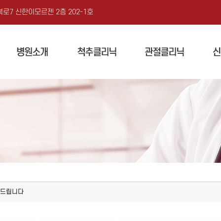
로7 신한이모르젠 2층 202-1호
의드립니다