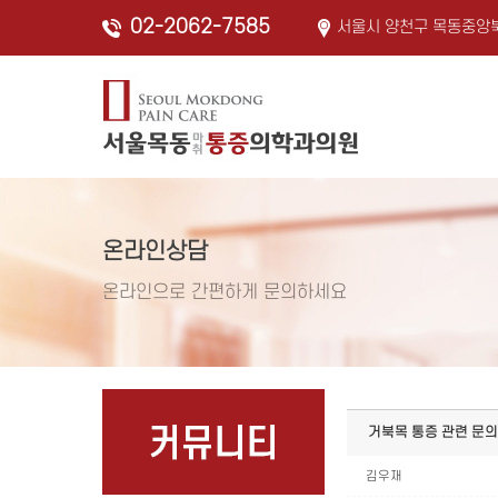
Sketchbook5, 스케치북5
Sketchbook5, 스케치북5
02-2062-7585
서울시 양천구 목동중앙북
온라인상담
온라인으로 간편하게 문의하세요
거북목 통증 관련 문
김우재