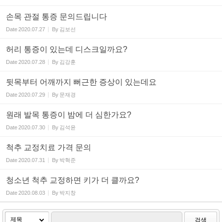
손목 관절 통증 문의드립니다
Date
2020.07.27
By
김보선
허리 통증이 있는데 디스크일까요?
Date
2020.07.28
By
김강훈
뒷목부터 어깨까지 뻐근한 증상이 있는데요
Date
2020.07.29
By
문재경
원래 발목 통증이 밤에 더 심한가요?
Date
2020.07.30
By
김석윤
척추 교정치료 가격 문의
Date
2020.07.31
By
박혁준
청소년 척추 교정하면 키가 더 클까요?
Date
2020.08.03
By
박지창
검색